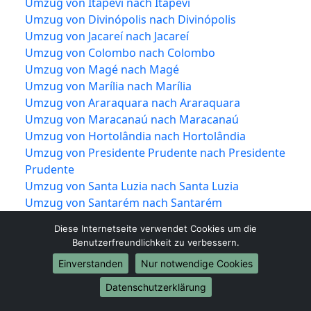
Umzug von Itapevi nach Itapevi
Umzug von Divinópolis nach Divinópolis
Umzug von Jacareí nach Jacareí
Umzug von Colombo nach Colombo
Umzug von Magé nach Magé
Umzug von Marília nach Marília
Umzug von Araraquara nach Araraquara
Umzug von Maracanaú nach Maracanaú
Umzug von Hortolândia nach Hortolândia
Umzug von Presidente Prudente nach Presidente
Prudente
Umzug von Santa Luzia nach Santa Luzia
Umzug von Santarém nach Santarém
Umzug von Marabá nach Marabá
Diese Internetseite verwendet Cookies um die
Umzug von Itabuna nach Itabuna
Benutzerfreundlichkeit zu verbessern.
Umzug von Rondonópolis nach Rondonópolis
Einverstanden
Nur notwendige Cookies
Umzug von Criciúma nach Criciúma
Umzug von Alvorada nach Alvorada
Datenschutzerklärung
Umzug von Dourados nach Dourados