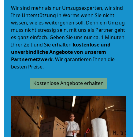
Wir sind mehr als nur Umzugsexperten, wir sind
Ihre Unterstützung in Worms wenn Sie nicht
wissen, wie es weitergehen soll. Denn ein Umzug
muss nicht stressig sein, mit uns als Partner geht
es ganz einfach. Geben Sie uns nur ca. 1 Minuten
Ihrer Zeit und Sie erhalten
kostenlose und
unverbindliche
Angebote von unserem
Partnernetzwerk
. Wir garantieren Ihnen die
besten Preise.
Kostenlose Angebote erhalten