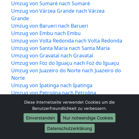
Umzug von Sumaré nach Sumaré
Umzug von Várzea Grande nach Várzea
Grande
Umzug von Barueri nach Barueri
Umzug von Embu nach Embu
Umzug von Volta Redonda nach Volta Redonda
Umzug von Santa Maria nach Santa Maria
Umzug von Gravataí nach Gravataí
Umzug von Foz do Iguaçu nach Foz do Iguaçu
Umzug von Juazeiro do Norte nach Juazeiro do
Norte
Umzug von Ipatinga nach Ipatinga
Umzug von Petrolina nach Petrolina
Umzug von Parnamirim nach Parnamirim
Diese Internetseite verwendet Cookies um die
Umzug von Novo Hamburgo nach Novo
Benutzerfreundlichkeit zu verbessern.
Hamburgo
Einverstanden
Nur notwendige Cookies
Umzug von Imperatriz nach Imperatriz
Datenschutzerklärung
Umzug von Macaé nach Macaé
Umzug von Viamão nach Viamão