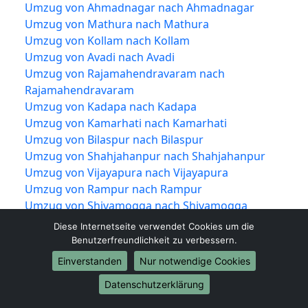
Umzug von Ahmadnagar nach Ahmadnagar
Umzug von Mathura nach Mathura
Umzug von Kollam nach Kollam
Umzug von Avadi nach Avadi
Umzug von Rajamahendravaram nach
Rajamahendravaram
Umzug von Kadapa nach Kadapa
Umzug von Kamarhati nach Kamarhati
Umzug von Bilaspur nach Bilaspur
Umzug von Shahjahanpur nach Shahjahanpur
Umzug von Vijayapura nach Vijayapura
Umzug von Rampur nach Rampur
Umzug von Shivamogga nach Shivamogga
Umzug von Chandrapur nach Chandrapur
Diese Internetseite verwendet Cookies um die
Umzug von Junagadh nach Junagadh
Benutzerfreundlichkeit zu verbessern.
Umzug von Thrissur nach Thrissur
Einverstanden
Nur notwendige Cookies
Umzug von Alwar nach Alwar
Datenschutzerklärung
Umzug von Bardhaman nach Bardhaman
Umzug von Kulti nach Kulti