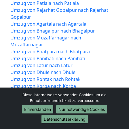
Umzug von Patiala nach Patiala
Umzug von Rajarhat Gopalpur nach Rajarhat
Gopalpur
Umzug von Agartala nach Agartala
Umzug von Bhagalpur nach Bhagalpur
Umzug von Muzaffarnagar nach
Muzaffarnagar
Umzug von Bhatpara nach Bhatpara
Umzug von Panihati nach Panihati
Umzug von Latur nach Latur
Umzug von Dhule nach Dhule
Umzug von Rohtak nach Rohtak
Umzug von Korba nach Korba
Umzug von Bhilwara nach Bhilwara
Diese Internetseite verwendet Cookies um die
Umzug von Brahmapur nach Brahmapur
Benutzerfreundlichkeit zu verbessern.
Umzug von Muzaffarpur nach Muzaffarpur
Einverstanden
Nur notwendige Cookies
Umzug von Ahmadnagar nach Ahmadnagar
Datenschutzerklärung
Umzug von Mathura nach Mathura
Umzug von Kollam nach Kollam