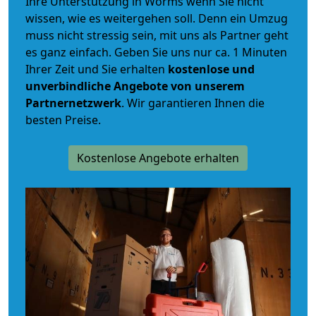
Ihre Unterstützung in Worms wenn Sie nicht
wissen, wie es weitergehen soll. Denn ein Umzug
muss nicht stressig sein, mit uns als Partner geht
es ganz einfach. Geben Sie uns nur ca. 1 Minuten
Ihrer Zeit und Sie erhalten
kostenlose und
unverbindliche
Angebote von unserem
Partnernetzwerk
. Wir garantieren Ihnen die
besten Preise.
Kostenlose Angebote erhalten