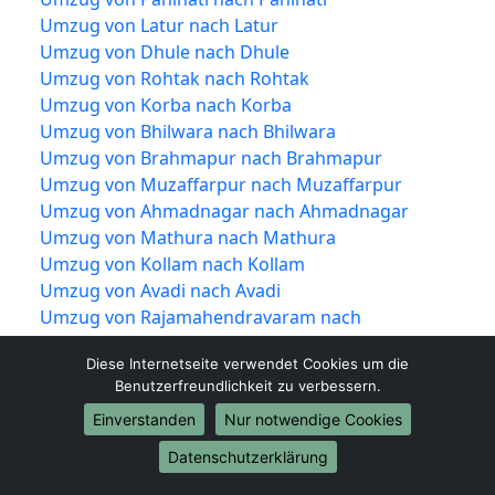
Umzug von Latur nach Latur
Umzug von Dhule nach Dhule
Umzug von Rohtak nach Rohtak
Umzug von Korba nach Korba
Umzug von Bhilwara nach Bhilwara
Umzug von Brahmapur nach Brahmapur
Umzug von Muzaffarpur nach Muzaffarpur
Umzug von Ahmadnagar nach Ahmadnagar
Umzug von Mathura nach Mathura
Umzug von Kollam nach Kollam
Umzug von Avadi nach Avadi
Umzug von Rajamahendravaram nach
Rajamahendravaram
Diese Internetseite verwendet Cookies um die
Umzug von Kadapa nach Kadapa
Benutzerfreundlichkeit zu verbessern.
Umzug von Kamarhati nach Kamarhati
Einverstanden
Nur notwendige Cookies
Umzug von Bilaspur nach Bilaspur
Umzug von Shahjahanpur nach Shahjahanpur
Datenschutzerklärung
Umzug von Vijayapura nach Vijayapura