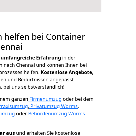
 helfen bei Container
hennai
r
umfangreiche Erfahrung
in der
 nach Chennai und können Ihnen bei
prozesses helfen.
K
ostenlose Angebote
,
ben und Bedürfnissen angepasst
 bei uns selbstverständlich!
einem ganzen
Firmenumzug
oder bei dem
Praxisumzug
,
Privatumzug Worms
,
numzug
oder
Behördenumzug Worms
lar aus
und erhalten Sie kostenlose