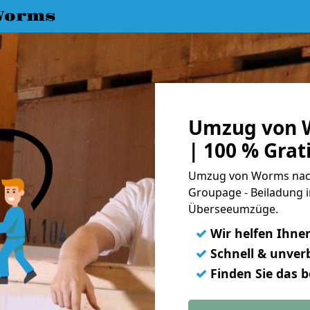
Worms
Umzug von 
| 100 % Gra
Umzug von Worms nach 
Groupage - Beiladung i
Überseeumzüge.
✓
Wir helfen Ihne
✓
Schnell & unverb
✓
Finden Sie das 