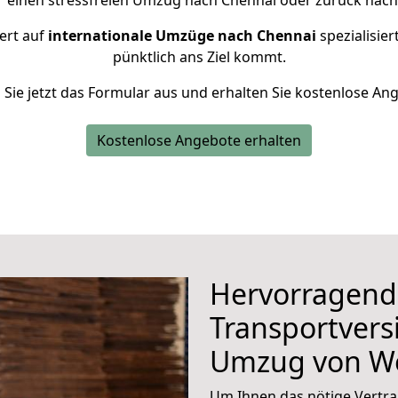
r einen stressfreien Umzug nach Chennai oder zurück nac
ert auf
internationale Umzüge nach Chennai
spezialisier
pünktlich ans Ziel kommt.
n Sie jetzt das Formular aus und erhalten Sie kostenlose An
Kostenlose Angebote erhalten
Hervorragend
Transportvers
Umzug von W
Um Ihnen das nötige Vertra