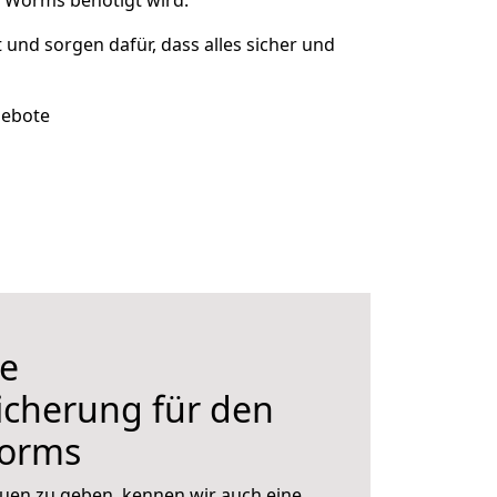
h Worms benötigt wird.
t und sorgen dafür, dass alles sicher und
gebote
e
icherung für den
orms
uen zu geben, kennen wir auch eine