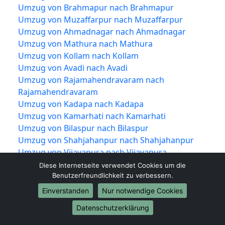
Umzug von Brahmapur nach Brahmapur
Umzug von Muzaffarpur nach Muzaffarpur
Umzug von Ahmadnagar nach Ahmadnagar
Umzug von Mathura nach Mathura
Umzug von Kollam nach Kollam
Umzug von Avadi nach Avadi
Umzug von Rajamahendravaram nach
Rajamahendravaram
Umzug von Kadapa nach Kadapa
Umzug von Kamarhati nach Kamarhati
Umzug von Bilaspur nach Bilaspur
Umzug von Shahjahanpur nach Shahjahanpur
Umzug von Vijayapura nach Vijayapura
Umzug von Rampur nach Rampur
Diese Internetseite verwendet Cookies um die
Umzug von Shivamogga nach Shivamogga
Benutzerfreundlichkeit zu verbessern.
Umzug von Chandrapur nach Chandrapur
Einverstanden
Nur notwendige Cookies
Umzug von Junagadh nach Junagadh
Datenschutzerklärung
Umzug von Thrissur nach Thrissur
Umzug von Alwar nach Alwar