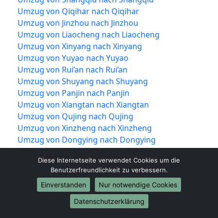
Umzug von Qiqihar nach Qiqihar
Umzug von Jinzhou nach Jinzhou
Umzug von Liaocheng nach Liaocheng
Umzug von Xinyang nach Xinyang
Umzug von Yuyao nach Yuyao
Umzug von Rui’an nach Rui’an
Umzug von Shuyang nach Shuyang
Umzug von Panjin nach Panjin
Umzug von Xiangtan nach Xiangtan
Umzug von Qujing nach Qujing
Umzug von Xinzheng nach Xinzheng
Umzug von Dongying nach Dongying
Umzug von Jiujiang nach Jiujiang
Diese Internetseite verwendet Cookies um die
Umzug von Shiyan nach Shiyan
Benutzerfreundlichkeit zu verbessern.
Umzug von Jīngzhōu nach Jīngzhōu
Einverstanden
Nur notwendige Cookies
Umzug von Yueqing nach Yueqing
Umzug von Tengzhou nach Tengzhou
Datenschutzerklärung
Umzug von Nan’an nach Nan’an