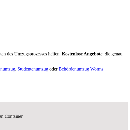
ten des Umzugsprozesses helfen.
K
ostenlose Angebote
, die genau
enumzug
,
Studentenumzug
oder
Behördenumzug Worms
en Container