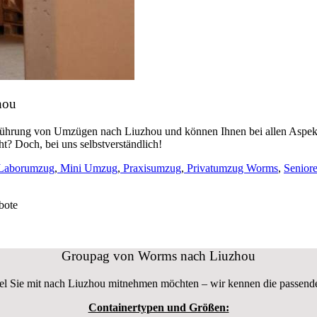
hou
führung von Umzügen nach Liuzhou und können Ihnen bei allen Aspek
? Doch, bei uns selbstverständlich!
Laborumzug
,
Mini Umzug
,
Praxisumzug
,
Privatumzug Worms
,
Senior
bote
Groupag von Worms nach Liuzhou
iel Sie mit nach Liuzhou mitnehmen möchten – wir kennen die passend
Containertypen und Größen: