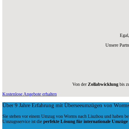
Egal
Unsere Partn
Von der
Zollabwicklung
bis z
Kostenlose Angebote erhalten
Über 9 Jahre Erfahrung mit Überseeumzügen von Worm
Sie stehen vor einem Umzug von Worms nach Liuzhou und haben berei
Umzugsservice ist die
perfekte Lösung für internationale Umzüge