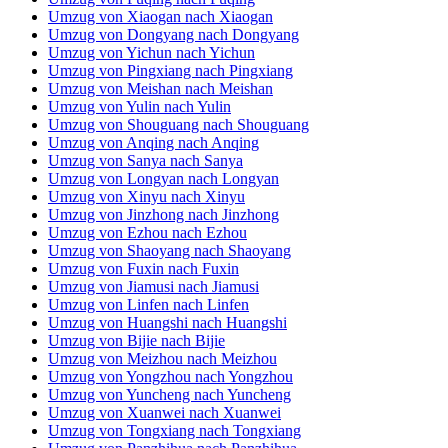
Umzug von Xuanwei nach Xuanwei
Umzug von Tongxiang nach Tongxiang
Umzug von Panzhihua nach Panzhihua
Umzug von Neijiang nach Neijiang
Umzug von Macau nach Macau
Umzug von Haicheng nach Haicheng
Umzug von Zhucheng nach Zhucheng
Umzug von Hanzhong nach Hanzhong
Umzug von Ordos nach Ordos
Umzug von Fuzhou nach Fuzhou
Umzug von Heyuan nach Heyuan
Umzug von Guiping nach Guiping
Umzug von Beihai nach Beihai
Umzug von Xinghua nach Xinghua
Umzug von Xingyi nach Xingyi
Umzug von Chuzhou nach Chuzhou
Umzug von Tongliao nach Tongliao
Umzug von Yangquan nach Yangquan
Umzug von Binzhou nach Binzhou
Umzug von Zhoushan nach Zhoushan
Umzug von Yongcheng nach Yongcheng
Umzug von Yongkang nach Yongkang
Umzug von Xichang nach Xichang
Umzug von Yanji nach Yanji
Umzug von Jingmen nach Jingmen