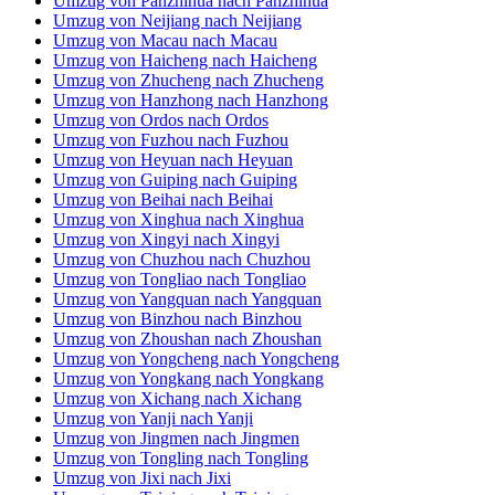
Umzug von Tongling nach Tongling
Umzug von Jixi nach Jixi
Umzug von Taixing nach Taixing
Umzug von Jiaozhou nach Jiaozhou
Umzug von Deyang nach Deyang
Umzug von Kai nach Kai
Umzug von Bazhong nach Bazhong
Umzug von Liupanshui nach Liupanshui
Umzug von Chengde nach Chengde
Umzug von Feicheng nach Feicheng
Worms-Umzüge.de
Worms
Tel.:
01579-2482399
E-Mail:
info@worms-umzuege.de
Öffnungszeiten:
Mo - Sa: 08:00 - 19:00 Uhr
Impressum
Datenschutz
Umzugsservice
Umzugsservice