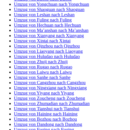
Umzug von Bozhou nach Bozhou
Umzug von Dandong nach Dandong
Umzug von Fuqing nach Fuqing
Umzug von Xiaogan nach Xiaogan
Umzug von Dongyang nach Dongyang
Umzug von Yichun nach Yichun
Umzug von Pingxiang nach Pingxiang
Umzug von Meishan nach Meishan
Umzug von Yulin nach Yulin
Umzug von Shouguang nach Shouguang
Umzug von Anqing nach Anqing
Umzug von Sanya nach Sanya
Umzug von Longyan nach Longyan
Umzug von Xinyu nach Xinyu
Umzug von Jinzhong nach Jinzhong
Umzug von Ezhou nach Ezhou
Umzug von Shaoyang nach Shaoyang
Umzug von Fuxin nach Fuxin
Umzug von Jiamusi nach Jiamusi
Umzug von Linfen nach Linfen
Umzug von Huangshi nach Huangshi
Umzug von Bijie nach Bijie
Umzug von Meizhou nach Meizhou
Umzug von Yongzhou nach Yongzhou
Umzug von Yuncheng nach Yuncheng