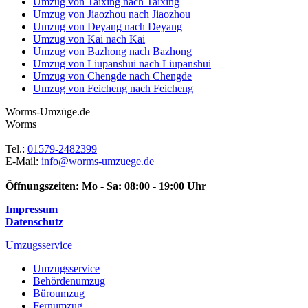
Behördenumzug
Büroumzug
Fernumzug
Firmenumzug
Laborumzug
Mini Umzug
Praxisumzug
Privatumzug
Seniorenumzug
Studentenumzug
Beiladung
Entrümpelung
Halteverbotszone
Klaviertransport
Möbellift
Haushaltsauflösung
Möbeltaxi
Möbelmitfahrzentrale
Umzugskartons
Europa-Umzüge
Umzug von Worms nach Belarus
Umzug von Worms nach Belgien
Umzug von Worms nach Bulgarien