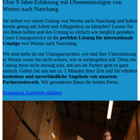
Über 9 Jahre Erfahrung mit Überseeumzügen von
Worms nach Nanchang
Sie stehen vor einem Umzug von Worms nach Nanchang und haben
bereits genug mit Arbeit und Alltagsstress zu kämpfen? Lassen Sie
uns Ihnen helfen und den Umzug so einfach wie möglich gestalten.
Unser Umzugsservice ist die
perfekte Lösung für internationale
Umzüge
von Worms nach Nanchang.
Wir sind mehr als nur Umzugsexperten, wir sind Ihre Unterstützung
in Worms wenn Sie nicht wissen, wie es weitergehen soll. Denn ein
Umzug muss nicht stressig sein, mit uns als Partner geht es ganz
einfach. Geben Sie uns nur ca. 1 Minuten Ihrer Zeit und Sie erhalten
kostenlose und unverbindliche
Angebote von unserem
Partnernetzwerk
. Wir garantieren Ihnen die besten Preise.
Kostenlose Angebote erhalten