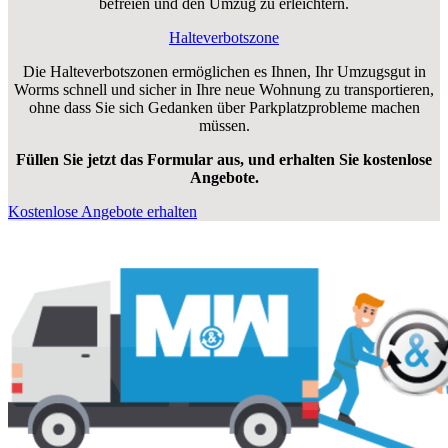
Entspannt und stressfrei umziehen
Angebote erhalten
Kostenlose Angebote erhalten
Professioneller Umzugsservice von Worms nach
Nanchang für einen stressfreien Umzug
Wir unterstützen Sie gerne bei diesen Entscheidungen und
versuchen, dass der Umzug von Worms nach Nanchang stressfrei
und problemlos für Sie verläuft. Unser
Netzwerk
arbeitet
professionell und fair
, um Ihnen einen
stressfreien und problemlosen
Umzug
in Nanchang zu ermöglichen. Um persönliche Angebote zu
erhalten, füllen Sie einfach unser
unkompliziertes Online-
Formular aus
und erhalten innerhalb von ca. 1 Minuten kostenlose
und unverbindliche Angebote. Wir halten unsere Versprechen.
Faire und flexible Preise