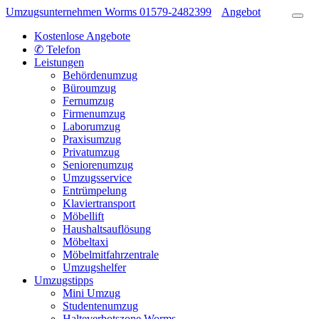
Umzugsunternehmen Worms
01579-2482399
Angebot
Kostenlose Angebote
✆ Telefon
Leistungen
Behördenumzug
Büroumzug
Fernumzug
Firmenumzug
Laborumzug
Praxisumzug
Privatumzug
Seniorenumzug
Umzugsservice
Entrümpelung
Klaviertransport
Möbellift
Haushaltsauflösung
Möbeltaxi
Möbelmitfahrzentrale
Umzugshelfer
Umzugstipps
Mini Umzug
Studentenumzug
Halteverbotszone Worms