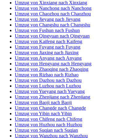
Umzug von Suqian nach Suqian
Umzug von Wanzhou nach Wanzhou
Umzug von Bengbu nach Bengbu
Umzug von Lianyungang nach Lianyungang
Umzug von Lu’an nach Lu’an
Umzug von Zhangjiagang nach Zhangjiagang
Umzug von Changzhi nach Changzhi
Umzug von Pingdingshan nach Pingdingshan
Umzug von Jinhua nach Jinhua
Umzug von Shangqiu nach Shangqiu
Umzug von Qiqihar nach Qiqihar
Umzug von Jinzhou nach Jinzhou
Umzug von Liaocheng nach Liaocheng
Umzug von Xinyang nach Xinyang
Umzug von Yuyao nach Yuyao
Umzug von Rui’an nach Rui’an
Umzug von Shuyang nach Shuyang
Umzug von Panjin nach Panjin
Umzug von Xiangtan nach Xiangtan
Umzug von Qujing nach Qujing
Umzug von Xinzheng nach Xinzheng
Umzug von Dongying nach Dongying
Umzug von Jiujiang nach Jiujiang
Umzug von Shiyan nach Shiyan