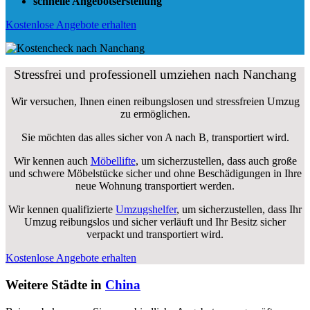
Weitere Städte in
China
Bei uns bekommen Sie unverbindliche Angebote von geprüften
Netzwerkpartner.
Umzug von Shanghai nach Shanghai
Umzug von Peking nach Peking
Umzug von Shenzhen nach Shenzhen
Umzug von Guangzhou nach Guangzhou
Umzug von Chengdu nach Chengdu
Umzug von Tianjin nach Tianjin
Umzug von Wuhan nach Wuhan
Umzug von Dongguan nach Dongguan
Umzug von Chongqing nach Chongqing
Umzug von Xi’an nach Xi’an
Umzug von Hangzhou nach Hangzhou
Umzug von Foshan nach Foshan
Umzug von Nanjing nach Nanjing
Umzug von Hongkong nach Hongkong
Umzug von Shenyang nach Shenyang
Umzug von Zhengzhou nach Zhengzhou
Umzug von Qingdao nach Qingdao
Umzug von Suzhou nach Suzhou
Umzug von Jinan nach Jinan
Umzug von Changsha nach Changsha