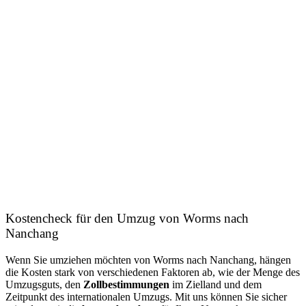
Umzugsguts, den
Zollbestimmungen
im Zielland und dem
Zeitpunkt des internationalen Umzugs. Mit uns können Sie sicher
sein, dass wir die
besten Angebote
für Ihren Umzug kennen.
Die Angebotserstellung dauert nur wenige Minuten. Probieren Sie
es aus und erhalten Sie in ca. 1 Minuten
kostenlose und
unverbindliche Angebote
und sparen Sie bis zu 60 % der
Umzugskosten.
Kostenlose Angebote erhalten
Sie suchen ein Sammelcontainer für den Umzug von
Worms nach Nanchang
Die Leistungen:
Beiladung nach Nanchang
Unsere Partner organisieren Beiladungen, um unseren Kunden
Kosten zu sparen und gleichzeitig die Umweltbelastung zu
reduzieren, indem wir den Transport von Gütern in Worms
kombinieren.
Entrümpelung
oder
Haushaltsauflösung in Worms