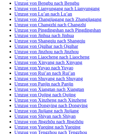
Umzug von Jīngzhōu nach Jīngzhōu
Umzug von Yueqing nach Yueqing
Umzug von Tengzhou nach Tengzhou
Umzug von Nan’an nach Nan’an
Umzug von Puning nach Puning
Umzug von Guigang nach Guigang
Umzug von Wenling nach Wenling
Umzug von Suzhou nach Suzhou
Umzug von Yixing nach Yixing
Umzug von Lángfāng nach Lángfāng
Umzug von Liuyang nach Liuyang
Umzug von Hengshui nach Hengshui
Umzug von Yulin nach Yulin
Umzug von Jiaozuo nach Jiaozuo
Umzug von Zigong nach Zigong
Umzug von Yangjiang nach Yangjiang
Umzug von Pizhou nach Pizhou
Umzug von Xuchang nach Xuchang
Umzug von Zhangzhou nach Zhangzhou
Umzug von Dezhou nach Dezhou
Umzug von Huaibei nach Huaibei
Umzug von Suining nach Suining
Umzug von Puyang nach Puyang
Umzug von Chenzhou nach Chenzhou
Umzug von Jiangjin nach Jiangjin