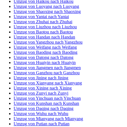
Umzug von Mianyang nach Mianyang
Umzug von Putian nach Putian
Umzug von Qinhuangdao nach Qinhuangdao
Umzug von Zhuzhou nach Zhuzhou
Umzug von Jilin nach Jilin
Umzug von Taizhou nach Taizhou
Umzug von Yiwu nach Yiwu
Umzug von Xingtai nach Xingtai
Umzug von Anshan nach Anshan
Umzug von Quanzhou nach Quanzhou
Umzug von Cixi nach Cixi
Umzug von Tai’an nach Tai’an
Umzug von Jinjiang nach Jinjiang
Umzug von Nanyang nach Nanyang
Umzug von Zhanjiang nach Zhanjiang
Umzug von Guilin nach Guilin
Umzug von Yancheng nach Yancheng
Umzug von Zaozhuang nach Zaozhuang
Umzug von Taizhou nach Taizhou
Umzug von Shangrao nach Shangrao
Umzug von Weihai nach Weihai
Umzug von Zhangjiakou nach Zhangjiakou
Umzug von Jiangyin nach Jiangyin
Umzug von Maoming nach Maoming
Umzug von Huainan nach Huainan