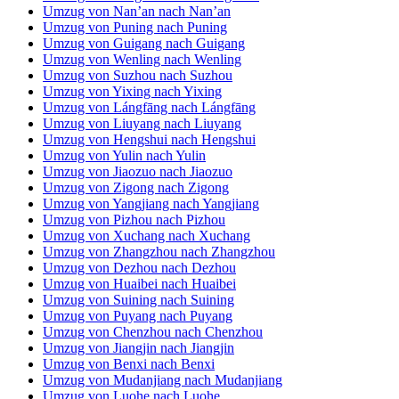
Umzug von Benxi nach Benxi
Umzug von Mudanjiang nach Mudanjiang
Umzug von Luohe nach Luohe
Umzug von Yongchuan nach Yongchuan
Umzug von Shaoguan nach Shaoguan
Umzug von Leshan nach Leshan
Umzug von Fuling nach Fuling
Umzug von Hechuan nach Hechuan
Umzug von Ma’anshan nach Ma’anshan
Umzug von Xianyang nach Xianyang
Umzug von Xintai nach Xintai
Umzug von Qinzhou nach Qinzhou
Umzug von Liaoyang nach Liaoyang
Umzug von Huludao nach Huludao
Umzug von Zhuji nach Zhuji
Umzug von Rugao nach Rugao
Umzug von Laiwu nach Laiwu
Umzug von Sanhe nach Sanhe
Umzug von Cangzhou nach Cangzhou
Umzug von Ningxiang nach Ningxiang
Umzug von Yiyang nach Yiyang
Umzug von Zoucheng nach Zoucheng
Umzug von Zhumadian nach Zhumadian
Umzug von Tianshui nach Tianshui
Umzug von Haining nach Haining