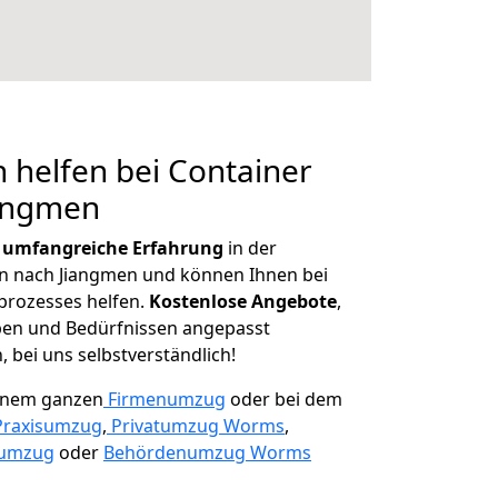
 helfen bei Container
iangmen
r
umfangreiche Erfahrung
in der
 nach Jiangmen und können Ihnen bei
prozesses helfen.
K
ostenlose Angebote
,
ben und Bedürfnissen angepasst
 bei uns selbstverständlich!
einem ganzen
Firmenumzug
oder bei dem
Praxisumzug
,
Privatumzug Worms
,
numzug
oder
Behördenumzug Worms