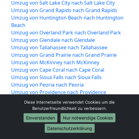
Umzug von Salt Lake City nach Salt Lake City
Umzug von Grand Rapids nach Grand Rapids
Umzug von Huntington Beach nach Huntington
Beach
Umzug von Overland Park nach Overland Park
Umzug von Glendale nach Glendale
Umzug von Tallahassee nach Tallahassee
Umzug von Grand Prairie nach Grand Prairie
Umzug von McKinney nach McKinney
Umzug von Cape Coral nach Cape Coral
Umzug von Sioux Falls nach Sioux Falls
Umzug von Peoria nach Peoria
Umzug von Providence nach Providence
Umzug von Vancouver nach Vancouver
Diese Internetseite verwendet Cookies um die
Umzug von Knoxville nach Knoxville
Benutzerfreundlichkeit zu verbessern.
Umzug von Akron nach Akron
Einverstanden
Nur notwendige Cookies
Umzug von Shreveport nach Shreveport
Datenschutzerklärung
Umzug von Mobile nach Mobile
Umzug von Brownsville nach Brownsville