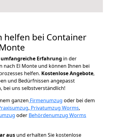
 helfen bei Container
 Monte
r
umfangreiche Erfahrung
in der
 nach El Monte und können Ihnen bei
prozesses helfen.
K
ostenlose Angebote
,
ben und Bedürfnissen angepasst
 bei uns selbstverständlich!
einem ganzen
Firmenumzug
oder bei dem
Praxisumzug
,
Privatumzug Worms
,
numzug
oder
Behördenumzug Worms
lar aus
und erhalten Sie kostenlose