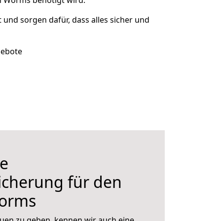
h Worms benötigt wird.
t und sorgen dafür, dass alles sicher und
gebote
e
icherung für den
orms
uen zu geben, kennen wir auch eine