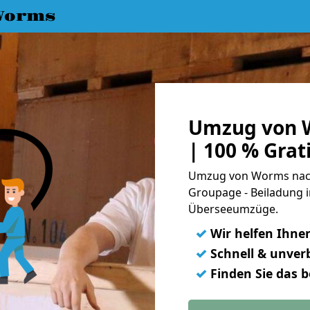
Worms
Umzug von 
| 100 % Gra
Umzug von Worms nach 
Groupage - Beiladung i
Überseeumzüge.
✓
Wir helfen Ihne
✓
Schnell & unverb
✓
Finden Sie das 