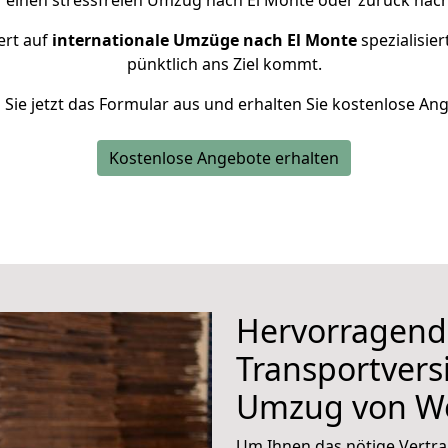
r einen stressfreien Umzug nach El Monte oder zurück nac
ert auf
internationale Umzüge nach El Monte
spezialisier
pünktlich ans Ziel kommt.
n Sie jetzt das Formular aus und erhalten Sie kostenlose An
Kostenlose Angebote erhalten
Hervorragend
Transportvers
Umzug von W
Um Ihnen das nötige Vertra