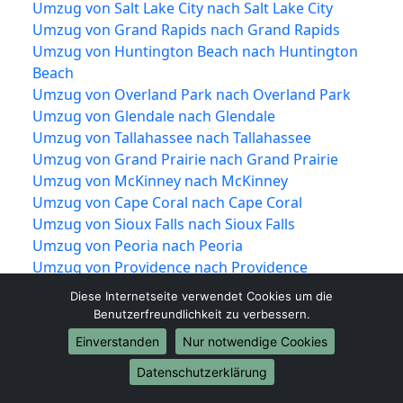
Umzug von Salt Lake City nach Salt Lake City
Umzug von Grand Rapids nach Grand Rapids
Umzug von Huntington Beach nach Huntington
Beach
Umzug von Overland Park nach Overland Park
Umzug von Glendale nach Glendale
Umzug von Tallahassee nach Tallahassee
Umzug von Grand Prairie nach Grand Prairie
Umzug von McKinney nach McKinney
Umzug von Cape Coral nach Cape Coral
Umzug von Sioux Falls nach Sioux Falls
Umzug von Peoria nach Peoria
Umzug von Providence nach Providence
Umzug von Vancouver nach Vancouver
Diese Internetseite verwendet Cookies um die
Umzug von Knoxville nach Knoxville
Benutzerfreundlichkeit zu verbessern.
Umzug von Akron nach Akron
Einverstanden
Nur notwendige Cookies
Umzug von Shreveport nach Shreveport
Datenschutzerklärung
Umzug von Mobile nach Mobile
Umzug von Brownsville nach Brownsville