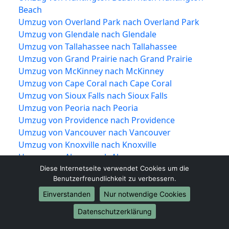
Beach
Umzug von Overland Park nach Overland Park
Umzug von Glendale nach Glendale
Umzug von Tallahassee nach Tallahassee
Umzug von Grand Prairie nach Grand Prairie
Umzug von McKinney nach McKinney
Umzug von Cape Coral nach Cape Coral
Umzug von Sioux Falls nach Sioux Falls
Umzug von Peoria nach Peoria
Umzug von Providence nach Providence
Umzug von Vancouver nach Vancouver
Umzug von Knoxville nach Knoxville
Umzug von Akron nach Akron
Umzug von Shreveport nach Shreveport
Diese Internetseite verwendet Cookies um die
Benutzerfreundlichkeit zu verbessern.
Umzug von Mobile nach Mobile
Umzug von Brownsville nach Brownsville
Einverstanden
Nur notwendige Cookies
Umzug von Newport News nach Newport
Datenschutzerklärung
News