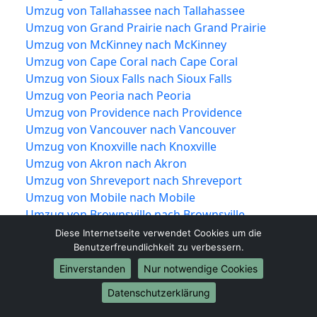
Umzug von Tallahassee nach Tallahassee
Umzug von Grand Prairie nach Grand Prairie
Umzug von McKinney nach McKinney
Umzug von Cape Coral nach Cape Coral
Umzug von Sioux Falls nach Sioux Falls
Umzug von Peoria nach Peoria
Umzug von Providence nach Providence
Umzug von Vancouver nach Vancouver
Umzug von Knoxville nach Knoxville
Umzug von Akron nach Akron
Umzug von Shreveport nach Shreveport
Umzug von Mobile nach Mobile
Umzug von Brownsville nach Brownsville
Umzug von Newport News nach Newport
Diese Internetseite verwendet Cookies um die
News
Benutzerfreundlichkeit zu verbessern.
Umzug von Fort Lauderdale nach Fort
Einverstanden
Nur notwendige Cookies
Lauderdale
Datenschutzerklärung
Umzug von Chattanooga nach Chattanooga
Umzug von Tempe nach Tempe