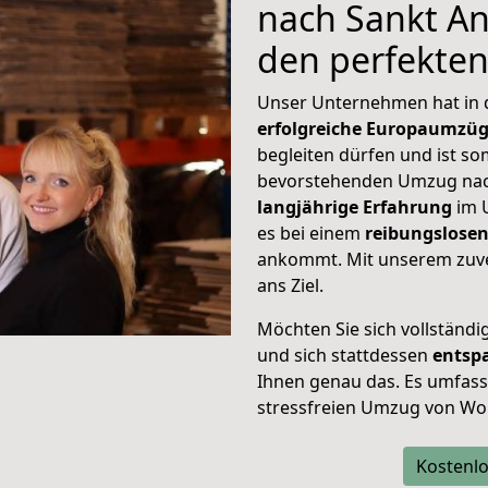
nach Sankt And
den perfekte
Unser Unternehmen hat in
erfolgreiche Europaumzü
begleiten dürfen und ist so
bevorstehenden Umzug nac
langjährige Erfahrung
im 
es bei einem
reibungslosen
ankommt. Mit unserem zuve
ans Ziel.
Möchten Sie sich vollständ
und sich stattdessen
entsp
Ihnen genau das. Es umfasst 
stressfreien Umzug von Wo
Kostenlo