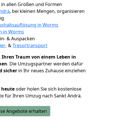
, in allen Größen und Formen
Andrä
, bei kleinen Mengen, organisieren
ng
shaltsauflösung in Worms
en in Worms
 Ein- & Auspacken
ier-
&
Tresortransport
,
Ihren Traum von einem Leben in
hen
. Die Umzugspartner werden dafür
d sicher
in Ihr neues Zuhause einziehen
h heute
oder holen Sie sich kostenlose
te für Ihren Umzug nach Sankt Andrä.
se Angebote erhalten