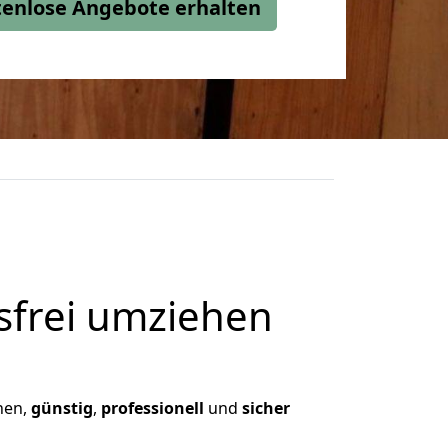
stenlose Angebote erhalten
frei umziehen
hnen,
günstig
,
professionell
und
sicher