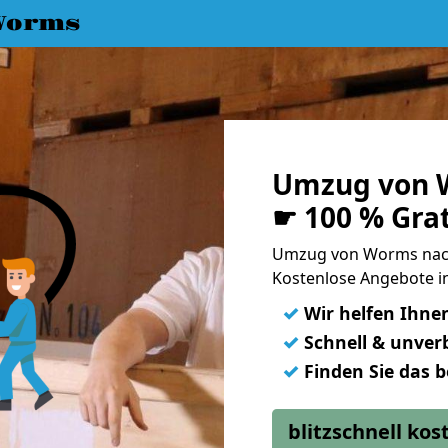
Worms
Umzug von 
☛ 100 % Gra
Umzug von Worms nach
Kostenlose Angebote in
✓
Wir helfen Ihne
✓
Schnell & unverb
✓
Finden Sie das 
blitzschnell ko