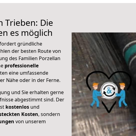
 Trieben: Die
n es möglich
fordert gründliche
hlen der besten Route von
ung des Familien Porzellan
ine
professionelle
eten eine umfassende
er Nähe oder in der Ferne.
gung und Sie erhalten gerne
rfnisse abgestimmt sind. Der
ist
kostenlos
und
steckten Kosten
, sondern
tungen
von unserem