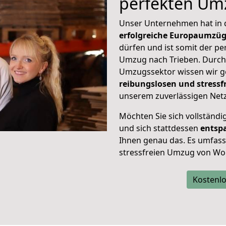
perfekten Um
Unser Unternehmen hat in
erfolgreiche Europaumzü
dürfen und ist somit der pe
Umzug nach Trieben. Durc
Umzugssektor wissen wir g
reibungslosen und stres
unserem zuverlässigen Netz
Möchten Sie sich vollständ
und sich stattdessen
entsp
Ihnen genau das. Es umfasst 
stressfreien Umzug von Wo
Kostenlo