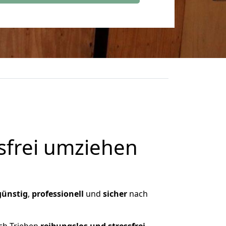
frei umziehen
günstig
,
professionell
und
sicher
nach